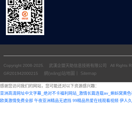
Copyright 2008-2025. 武漢企盟天助信息技術有限公司 All Rights
網(wǎng)站地圖丨
Sitemap
GR201942000215
感谢您访问我们的网站，您可能还对以下资源感兴趣：
亚洲高清网址中文字幕_绝对不卡福利网站_激情长篇连载av_蝌蚪窝黄色
欧美激情免费全部
午夜亚洲精品无遮挡
99精品热爱在线观看视频
伊人久