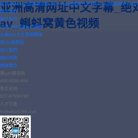
首頁
網(wǎng)絡推廣診斷
網(wǎng)絡推廣方案
網(wǎng)絡推廣外包
成
亚洲高清网址中文字幕_绝
關于我們
關于我們
av_蝌蚪窝黄色视频
公司介紹
企業(yè)榮譽
企業(yè)文化
管理團隊
發(fā)展歷程
加入我們
福利待遇
開放職位
業(yè)務咨詢
400-6688-804
售后咨詢
027-87599788
人才引進
hr@whtz1288.com