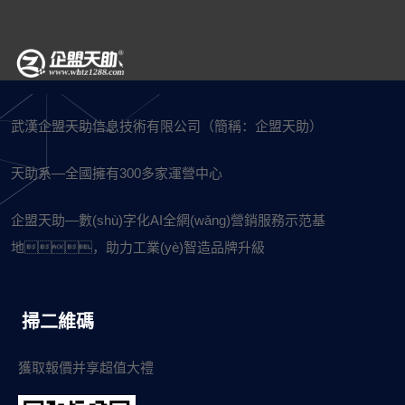
武漢企盟天助信息技術有限公司（簡稱：企盟天助）
天助系—全國擁有300多家運營中心
企盟天助—數(shù)字化AI全網(wǎng)營銷服務示范基
地，助力工業(yè)智造品牌升級
掃二維碼
獲取報價并享超值大禮