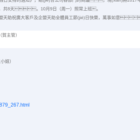
é)假日安排的通知》，結(jié)合公司各部門的商議，現(xiàn)將
2017
，共
8
天。
10
月
9
日（周一）照常上班。
代表企盟天助祝廣大客戶及企盟天助全體員工節(jié)日快樂，萬事如意
（賀主管）
（袁小姐）
企盟
_879_267.html