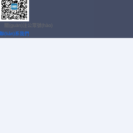
關(guān)注公眾號(hào)
聯(lián)系我們