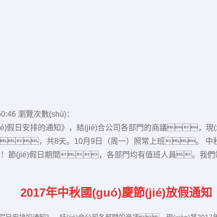
0:46
瀏覽次數(shù)：
分節(jié)假日安排的通知》，結(jié)合公司各部門的商議，現(x
0月8日，共8天。10月9日（周一）照常上班。 中秋國
(jié)假日期間，各部門均有值班人員。我們竭誠(ch
2017
年中秋國(guó)慶節(jié)
放假通知