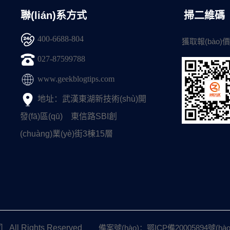
聯(lián)系方式
掃二維碼
400-6688-804
獲取報(bào)價
027-87599788
www.geekblogtips.com
地址：武漢東湖新技術(shù)開
發(fā)區(qū) 東信路SBI創
(chuàng)業(yè)街3棟15層
All Rights Reserved
備案號(hào)：鄂ICP備20005894號(hào