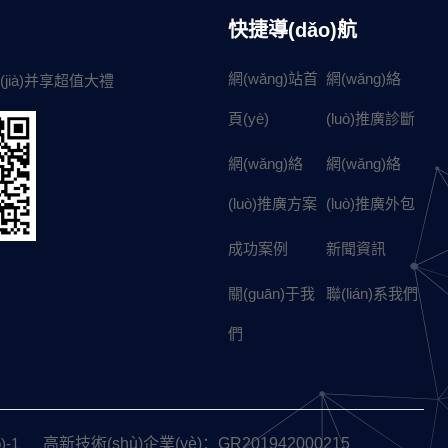
快捷導(dǎo)航
網(wǎng)站首
網(wǎng)絡
(jià)并享超值大禮
頁(yè)
(luò)推廣診斷
網(wǎng)絡
網(wǎng)絡
(luò)推廣方案
(luò)推廣外包
成功案例
新聞資訊
關(guān)于我
聯(lián)系我們
們
)-1
高新技術(shù)企業(yè)：GR201942000215