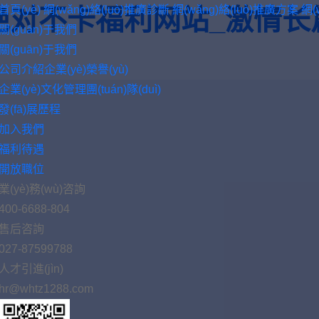
首頁(yè)
網(wǎng)絡(luò)推廣診斷
網(wǎng)絡(luò)推廣方案
網(
绝对不卡福利网站_激情长
關(guān)于我們
關(guān)于我們
公司介紹
企業(yè)榮譽(yù)
企業(yè)文化
管理團(tuán)隊(duì)
發(fā)展歷程
加入我們
福利待遇
開放職位
業(yè)務(wù)咨詢
400-6688-804
售后咨詢
027-87599788
人才引進(jìn)
hr@whtz1288.com