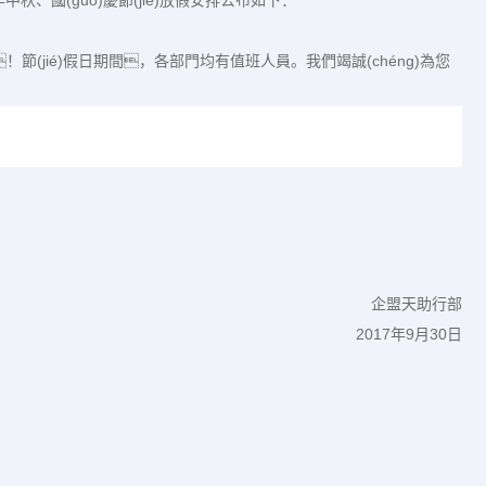
年
中秋、
國(guó)慶節(jié)放假安排公布如下：
！節(jié)假日期間，
各部門均有值班人員。我們竭誠(chéng)為您
天助
行部
2017
年
9
月
30
日