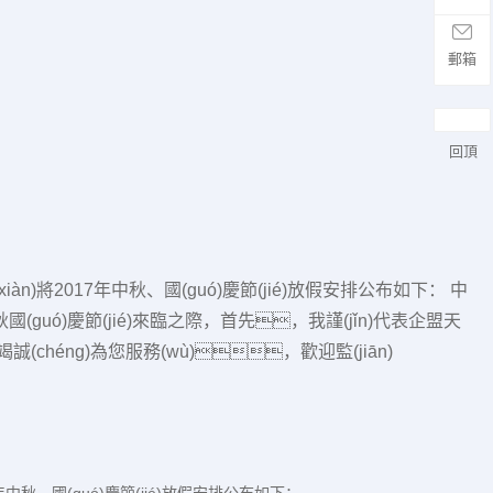
郵箱
回頂
iàn)將2017年中秋、國(guó)慶節(jié)放假安排公布如下： 中
(guó)慶節(jié)來臨之際，首先，我謹(jǐn)代表企盟天
éng)為您服務(wù)，歡迎監(jiān)