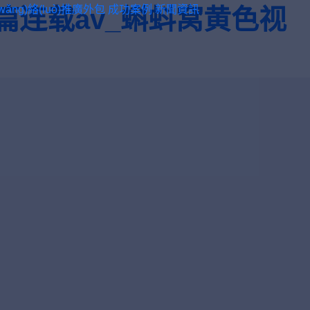
wǎng)絡(luò)推廣外包
成功案例
新聞資訊
篇连载av_蝌蚪窝黄色视