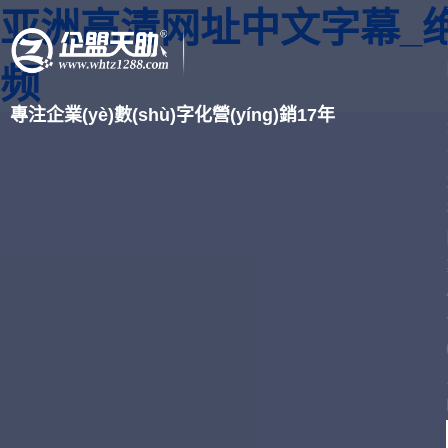
亚洲高清网址中文字幕_
频
專注企業(yè)數(shù)字化營(yíng)銷17年