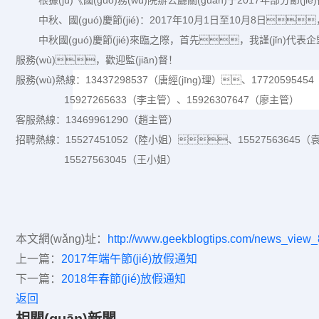
根據(jù)《國(guó)務(wù)院辦公廳關(guān)于
2017
年部分節(ji
中秋、
國(guó)慶節(jié)：
2017
年
10
月
1
日至
10
月
8
日
中秋
國(guó)慶節(jié)來臨之際，首先，我謹(jǐn)
服務(wù)，歡迎監(jiān)督！
服務(wù)熱線：
13437298537
（
唐經(jīng)理
）
、
17720595454
15927265633
（李主管）
、
15926307647
（廖主管）
客服熱線：
13469961290
（
趙主管
）
招聘熱線：
15527451052
（陸小姐）、
15527563645
15527563045（王小姐）
本文網(wǎng)址：
http://www.geekblogtips.com/news_view
上一篇：
2017年端午節(jié)放假通知
下一篇：
2018年春節(jié)放假通知
返回