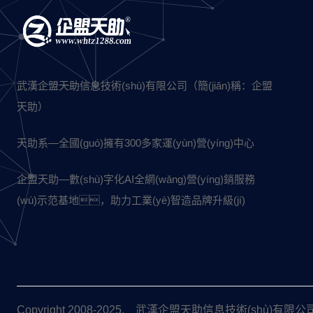
武漢企盟天助信息技術(shù)有限公司（簡(jiǎn)稱：企盟
天助）
天助系—全國(guó)擁有300多家運(yùn)營(yíng)中心
企盟天助—數(shù)字化AI全網(wǎng)營(yíng)銷服務
(wù)示范基地，助力工業(yè)智造品牌升級(jí)
Copyright 2008-2025. 武漢企盟天助信息技術(shù)有限公司 