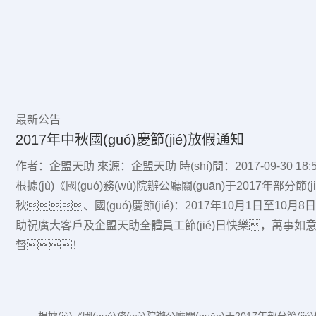
最新公告
2017年中秋國(guó)慶節(jié)放假通知
作者：企盟天助
來源：企盟天助
時(shí)間：2017-09-30 18:5
根據(jù)《國(guó)務(wù)院辦公廳關(guān)于2017年部
秋、國(guó)慶節(jié)：2017年10月1日至1
助祝廣大客戶及企盟天助全體員工節(jié)日快樂，萬事如意！節
督！