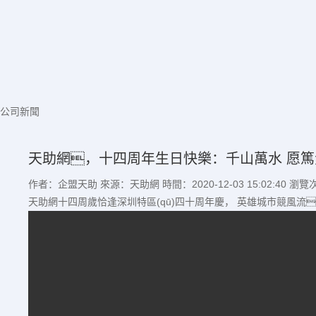
公司新聞
天助網，十四周年生日快樂：千山萬水 愿篤
作者：企盟天助
來源：天助網
時間：2020-12-03 15:02:40
瀏覽
天助網十四周歲恰逢深圳特區(qū)四十周年慶， 英雄城市競風流