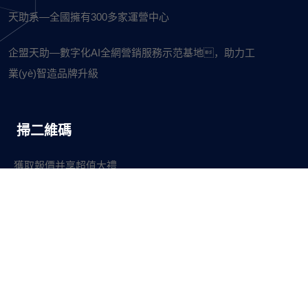
天助系—全國擁有300多家運營中心
企盟天助—數字化AI全網營銷服務示范基地，助力工
業(yè)智造品牌升級
掃二維碼
獲取報價并享超值大禮