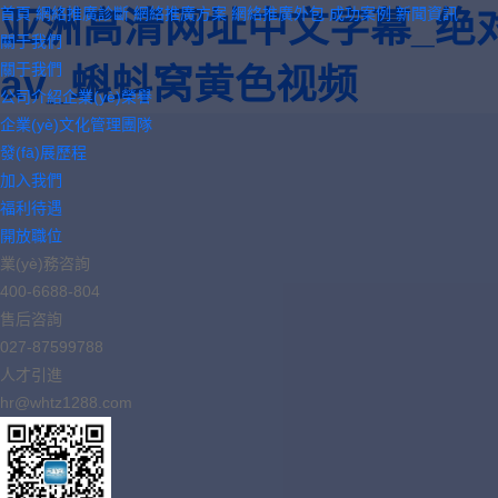
首頁
網絡推廣診斷
網絡推廣方案
網絡推廣外包
成功案例
新聞資訊
亚洲高清网址中文字幕_绝
關于我們
關于我們
av_蝌蚪窝黄色视频
公司介紹
企業(yè)榮譽
企業(yè)文化
管理團隊
發(fā)展歷程
加入我們
福利待遇
開放職位
業(yè)務咨詢
400-6688-804
售后咨詢
027-87599788
人才引進
hr@whtz1288.com