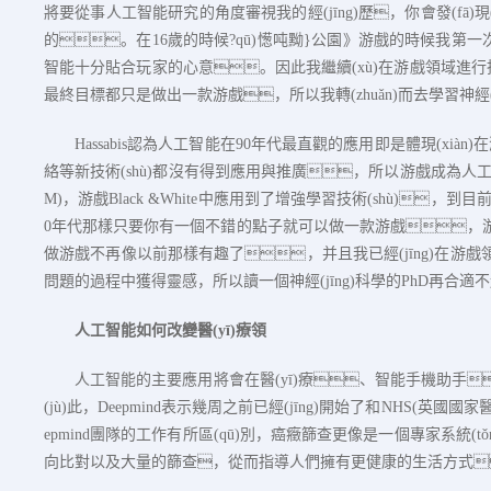
將要從事人工智能研究的角度審視我的經(jīng)歷，你會發(fā)
的。在
16
歲的時候?qū)憽吨黝}公園》游戲的時候我第
智能十分貼合玩家的心意。因此我繼續(xù)在游戲領域進
最終目標都只是做出一款游戲，所以我轉(zhuǎn)而去學習神經(j
Hassabis
認為人工智能在
90
年代最直觀的應用即是體現(xiàn)
絡等新技術(shù)都沒有得到應用與推廣，所以游戲成為人工
M)
，游戲
Black &White
中應用到了增強學習技術(shù)，到
0
年代那樣只要你有一個不錯的點子就可以做一款游戲，游戲行
做游戲不再像以前那樣有趣了，并且我已經(jīng)在游戲領域積
問題的過程中獲得靈感，所以讀一個神經(jīng)科學的
PhD
再合適不過
人工智能如何改變醫(yī)療領
人工智能的主要應用將會在醫(yī)療、智能手機助手
(jù)此，
Deepmind
表示幾周之前已經(jīng)開始了和
NHS(
英國國家醫
epmind
團隊的工作有所區(qū)別，癌癥篩查更像是一個專家系統(
向比對以及大量的篩查，從而指導人們擁有更健康的生活方式