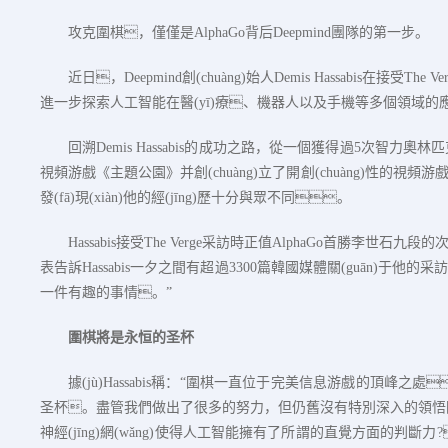
攻克圍棋，僅僅是
AlphaGo
背后
Deepmind
團隊的第一步。
近日，
Deepmind
創(chuàng)始人
Demis Hassabis
在接受
The Ve
進一步探索人工智能在醫(yī)療、機器人以及手機等多個領域的
回溯
Demis Hassabis
的成功之路，從一個獲得過
5
次智力奧林匹
視頻游戲《主題公園》并創(chuàng)立了開創(chuàng)性的視頻游
發(fā)現(xiàn)他的經(jīng)歷十分與眾不同。
Hassabis
接受
The Verge
采訪時正值
AlphaGo
首勝李世石九段的
表告訴
Hassabis
一夕之間有超過
3300
篇韓國媒體關(guān)于他的采
一件有趣的事情。”
圍棋將是永恒的圣杯
據(jù)
Hassabis
稱：“圍棋一直位于完美信息游戲的頂峰之處
圣杯。盡管我們做出了很多的努力，但仍舊沒有特別深入的領悟
神經(jīng)網(wǎng)使得人工智能擁有了所謂的直覺方面的