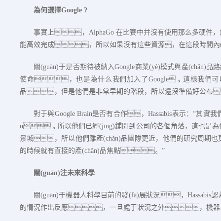
為何選擇
Google ?
事實上，
AlphaGo
在比賽中并沒有使用那么多硬件，
能高效完成，所以如果沒有這些資源，在這段時間內(n
關(guān)于是否期待被納入
Google
商業(yè)模式與產(chǎn
使命，也是為什么我們加入了
Google
，這樣我們可
品，但是他們是非常早期的階段，所以還沒準備好公布
對于與
Google Brain
是否有合作，
Hassabis
表示：“其實我
n
，所以他們已經(jīng)鋪開到公司的各個角落，這也是為
景城，所以他們離產(chǎn)品團隊更近，他們的研究周期也
的時候就有直接的產(chǎn)品焦點。”
關(guān)注未來科學
關(guān)于機器人科學目前的發(fā)展狀況，
Hassabis
認
的情況作出反應，一旦處于狀況之外，機器