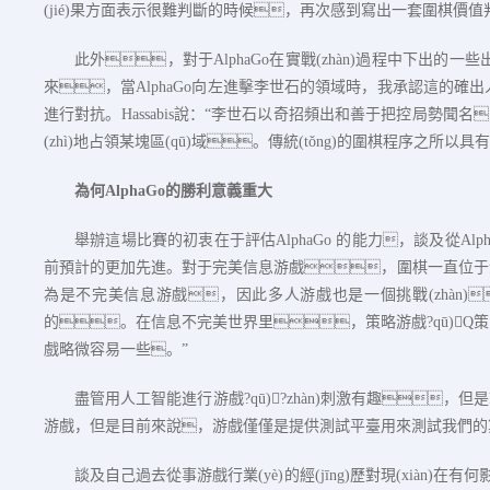
(jié)果方面表示很難判斷的時候，再次感到寫出一套圍棋價
此外，對于
AlphaGo
在實戰(zhàn)過程中下出的一些
來，當
AlphaGo
向左進擊李世石的領域時，我承認這的確出
進行對抗。
Hassabis
說：“李世石以奇招頻出和善于把控局勢聞名
(zhì)地占領某塊區(qū)域。傳統(tǒng)的圍棋程序之所
為何
AlphaGo
的勝利意義重大
舉辦這場比賽的初衷在于評估
AlphaGo
的能力，談及從
Alp
前預計的更加先進。對于完美信息游戲，圍棋一直位于
為是不完美信息游戲，因此多人游戲也是一個挑戰(zhàn
的。在信息不完美世界里，策略游戲?qū)
戲略微容易一些。”
盡管用人工智能進行游戲?qū)?zhàn)刺激有趣，但是
游戲，但是目前來說，游戲僅僅是提供測試平臺用來測試我們的
談及自己過去從事游戲行業(yè)的經(jīng)歷對現(xiàn)在有