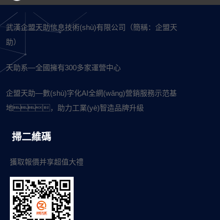
武漢企盟天助信息技術(shù)有限公司（簡稱：企盟天
助）
天助系—全國擁有300多家運營中心
企盟天助—數(shù)字化AI全網(wǎng)營銷服務示范基
地，助力工業(yè)智造品牌升級
掃二維碼
獲取報價并享超值大禮