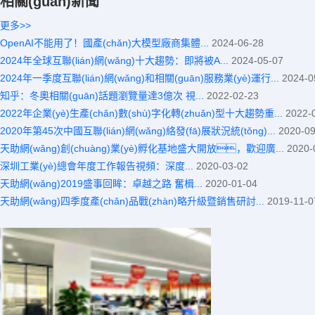
相關(guān)新聞
更多>>
OpenAI不能用了！國產(chǎn)大模型廠商集體...
2024-06-28
2024年全球互聯(lián)網(wǎng)十大趨勢：即將被A...
2024-05-07
2024年一季度互聯(lián)網(wǎng)和相關(guān)服務業(yè)運行...
2024-0
知乎：冬奧相關(guān)話題瀏覽量達3億次 視...
2022-02-23
2022年企業(yè)生產(chǎn)數(shù)字化轉(zhuǎn)型十大趨勢重...
2022-
2020年第45次中國互聯(lián)網(wǎng)絡發(fā)展狀況統(tǒng)...
2020-09
天助網(wǎng)創(chuàng)業(yè)孵化基地盛大開放，歡迎廣...
2020-
深圳工業(yè)總會年度工作報告視頻：深度...
2020-03-02
天助網(wǎng)2019盛事回眸：卓越之路 奮楫...
2020-01-04
天助網(wǎng)四季度產(chǎn)品戰(zhàn)略升級暨銷售研討...
2019-11-0