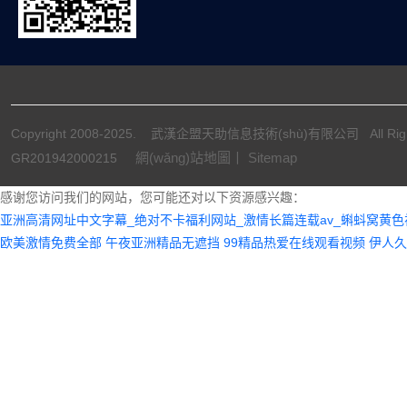
Copyright 2008-2025. 武漢企盟天助信息技術(shù)有限公司 All Ri
網(wǎng)站地圖丨
Sitemap
GR201942000215
感谢您访问我们的网站，您可能还对以下资源感兴趣：
亚洲高清网址中文字幕_绝对不卡福利网站_激情长篇连载av_蝌蚪窝黄色
欧美激情免费全部
午夜亚洲精品无遮挡
99精品热爱在线观看视频
伊人久