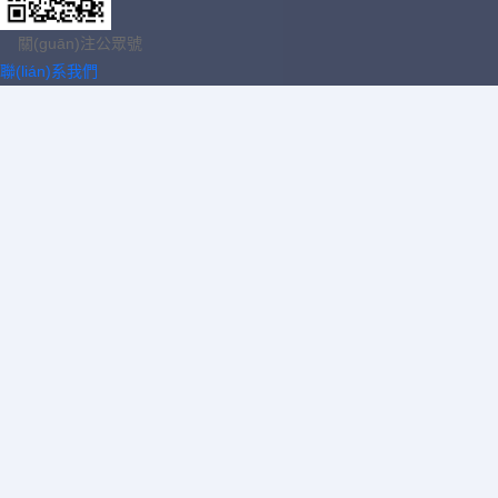
關(guān)注公眾號
聯(lián)系我們