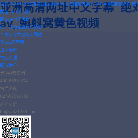
首頁
網(wǎng)絡推廣診斷
網(wǎng)絡推廣方案
網(wǎng)絡推廣外包
成
亚洲高清网址中文字幕_绝
關(guān)于我們
關(guān)于我們
av_蝌蚪窝黄色视频
公司介紹
企業(yè)榮譽
企業(yè)文化
管理團隊
發(fā)展歷程
加入我們
福利待遇
開放職位
業(yè)務咨詢
400-6688-804
售后咨詢
027-87599788
人才引進
hr@whtz1288.com