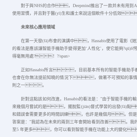
對于與
NHS
的合作，
Deepmind
推出了一款并未有用到
A
使用習慣，并且對于醫(yī)生和護士來說這個軟件十分低效
未來核心應用領域
在第一天發(fā)布會的演講中，
Hassabis
使用了電影《她
的看法是應該讓智能手機助手變得更加‘人性化’，使它能夠?qū)
得毫無用處?！?/span>
正如
Hassabis
所言，目前基本所有的智能手機助手
也會在你無法提前知曉的情況下，做著不可預知的事
則之一。
針對這點該如何改進，
Hassabis
的看法是：”由于智能手機的輸入
來幾個月嘗試的是，擺脫監(jiān)督式學習的出發(fā)
和錯誤會需要更多的時間訓練，也許是幾個月。但是
答案是：”我認為在未來的兩到三年會開始看到改善。我
至
5
年更多，你可以看到智能手機在功能上大的變化?