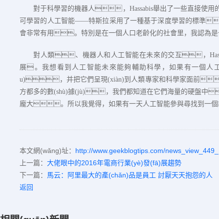
對于科學習的機器人，
Hassabis
舉出了一些直接使用
可學習的人工智能——特斯拉采用了一種基于深度學習的標準
會非常有用。特別是在一個人口老齡化的社會里，我認為是
對人類、機器人和人工智能在未來的交互，
Has
展。我想看到人工智能未來能夠輔助科學，如果有一個人工智能研
u)，并把它們呈現(xiàn)到人類專家和科學家面前，
方都多的數(shù)據(jù)，我們都知道在它們海量的硬盤中
龐大。所以我覺得，如果有一天人工智能參與尋找到一個
本文網(wǎng)址：
http://www.geekblogtips.com/news_view_449_
上一篇：
大佬眼中的2016年電商行業(yè)發(fā)展趨勢
下一篇：
馬云：阿里最大的產(chǎn)品是員工 討厭天天抱怨的人
返回