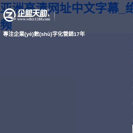
亚洲高清网址中文字幕_
频
專注企業(yè)數(shù)字化營銷17年