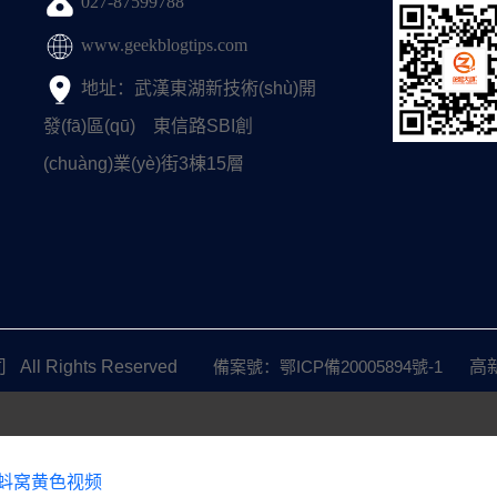
027-87599788
www.geekblogtips.com
地址：武漢東湖新技術(shù)開
發(fā)區(qū) 東信路SBI創
(chuàng)業(yè)街3棟15層
All Rights Reserved
備案號：鄂ICP備20005894號-1
高新技術
蝌蚪窝黄色视频