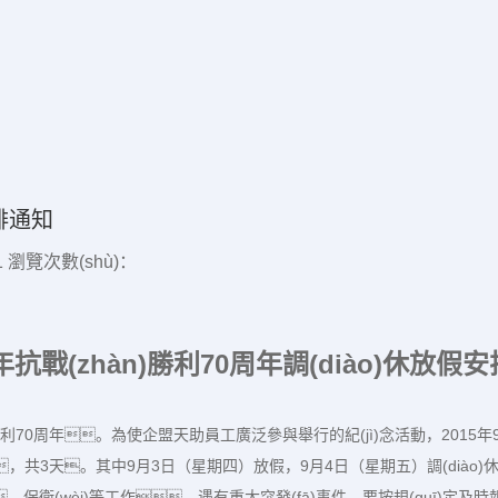
安排通知
1
瀏覽次數(shù)：
5年抗戰(zhàn)勝利
70
周年調(diào)休放假
n)爭勝利70周年。為使企盟天助員工廣泛參與舉行的紀(jì)念活動，2
假，共3天。其中9月3日（星期四）放假，9月4日（星期五）調(diào
衛(wèi)等工作，遇有重大突發(fā)事件，要按規(guī)定及時報告