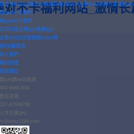
首頁
網(wǎng)絡(luò)推廣診斷
網(wǎng)絡(luò)推廣方案
網(wǎ
绝对不卡福利网站_激情长
關(guān)于我們
關(guān)于我們
公司介紹
企業(yè)榮譽(yù)
企業(yè)文化
管理團(tuán)隊
發(fā)展歷程
加入我們
福利待遇
開放職位
業(yè)務(wù)咨詢
400-6688-804
售后咨詢
027-87599788
人才引進(jìn)
hr@whtz1288.com