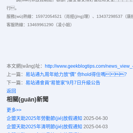
行。
服務(wù)熱線：15972054521（肖經(jīng)理）、13437298537（唐經
客服熱線：13469961290（凌小姐）
本文網(wǎng)址：
http://www.geekblogtips.com/news_view
上一篇：
易站通九周年給力放“價” 你hold得住嗎？
下一篇：
易站通會員“易管家”9月7日升級公告
返回
相關(guān)新聞
更多>>
企盟天助2025年勞動節(jié)放假通知
2025-04-30
企盟天助2025年清明節(jié)放假通知
2025-04-03