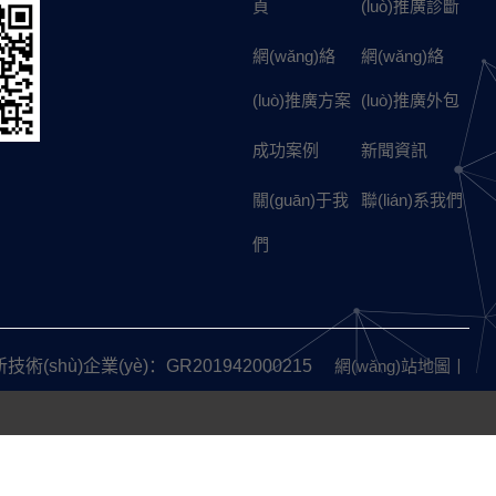
頁
(luò)推廣診斷
網(wǎng)絡
網(wǎng)絡
(luò)推廣方案
(luò)推廣外包
成功案例
新聞資訊
關(guān)于我
聯(lián)系我們
們
(shù)企業(yè)：GR201942000215
網(wǎng)站地圖丨