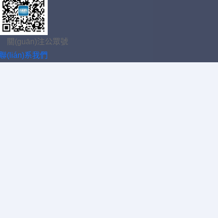
關(guān)注公眾號
聯(lián)系我們