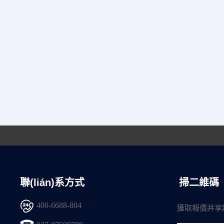
聯(lián)系方式
掃二維碼
400-6688-804
獲取報價并享