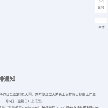
郵箱
回頂
安排通知
015年9月3日全國放假1天。為方便企盟天助員工安排假日期間工作生
)休，9月6日（星期日）上班。
并妥善處置，確保有關(guān)紀(jì)念活動順利進(jìn)