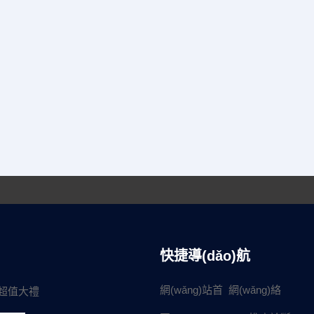
快捷導(dǎo)航
網(wǎng)站首
網(wǎng)絡
超值大禮