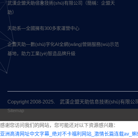
武漢企盟天助信息技術(shù)有限公司（簡稱：企盟天
助）
天助系—全國擁有300多家運營中心
企盟天助—數(shù)字化AI全網(wǎng)營銷服務(wù)示范
基地，助力工業(yè)智造品牌升級
Copyright 2008-2025. 武漢企盟天助信息技術(shù)有限公司 
Sitemap
感谢您访问我们的网站，您可能还对以下资源感兴趣：
亚洲高清网址中文字幕_绝对不卡福利网站_激情长篇连载av_