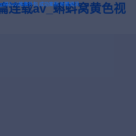
ng)絡(luò)推廣外包
成功案例
新聞資訊
篇连载av_蝌蚪窝黄色视